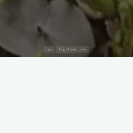
Inicio
Hojas Parroquiales
Hoy, Solemnidad de la Ascensión del Señor, se celebra la 57º
Jornada Mundial de las Comunicaciones Sociales. «Hablar con
el corazón, «en la verdad y en el amor» (Ef 4,15)» es el lema
que propone el Santo Padre para la Jornada de este año.
Por su parte, la Santa Sede hizo públi-co el pasado mes de
enero, el Mensaje del papa Francisco para la 57º Jornada
Mun-dial de la Comunicaciones Sociales en el que resalta que
es el corazón el que nos mueve a una comunicación abierta y
acoge-dora. El Papa destaca como «uno de los ejemplos más
luminosos» a San Francisco de Sales, doctor de la Iglesia. De él