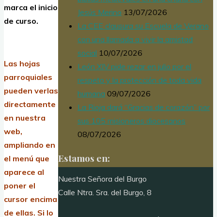
marca el inicio
Jesús Merino
13/07/2026
de curso.
La CEE clausura su Escuela de Verano
con una llamada a vivir la amistad
social
10/07/2026
Las hojas
León XIV pide rezar en julio por el
parroquiales
respeto y la protección de toda vida
pueden verlas
humana
09/07/2026
directamente
La Rioja dará “Gracias de corazón” por
en nuestra
sus 105 misioneros diocesanos
web,
08/07/2026
ampliando en
Estamos en:
el menú que
aparece al
Nuestra Señora del Burgo
poner el
Calle Ntra. Sra. del Burgo, 8
cursor encima
de ellas.
Si lo