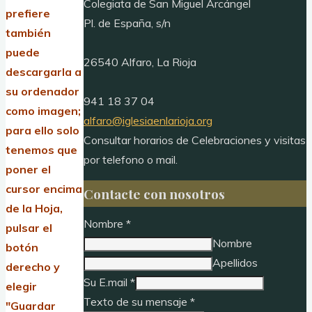
Colegiata de San Miguel Arcángel
prefiere
Pl. de España, s/n
también
puede
26540 Alfaro, La Rioja
descargarla a
su ordenador
941 18 37 04
como imagen;
alfaro@iglesiaenlarioja.org
para ello solo
Consultar horarios de Celebraciones y visitas
tenemos que
por telefono o mail.
poner el
cursor encima
Contacte con nosotros
de la Hoja,
Nombre
*
pulsar el
Nombre
botón
Apellidos
derecho y
Su E.mail
*
elegir
Texto de su mensaje
*
"Guardar