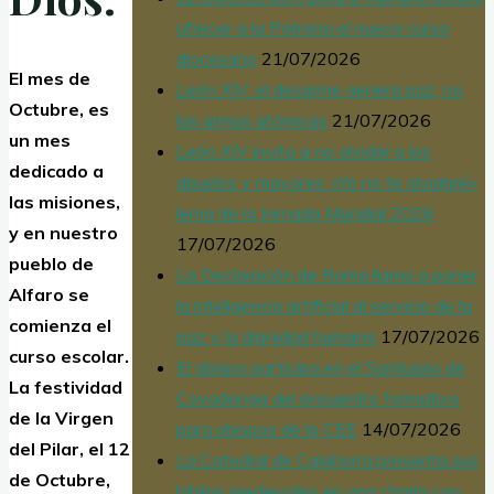
ofrecer a la Patrona el nuevo curso
diocesano
21/07/2026
El mes de
León XIV: el desarme genera paz, no
Octubre, es
las armas atómicas
21/07/2026
un mes
León XIV invita a no olvidar a los
dedicado a
abuelos y mayores: «Yo no te olvidaré»,
las misiones,
lema de la Jornada Mundial 2026
y en nuestro
17/07/2026
pueblo de
La Declaración de Roma llama a poner
Alfaro se
la inteligencia artificial al servicio de la
comienza el
paz y la dignidad humana
17/07/2026
curso escolar.
El obispo participa en el Santuario de
La festividad
Covadonga del encuentro formativo
de la Virgen
para obispos de la CEE
14/07/2026
del Pilar, el 12
La Catedral de Calahorra presenta sus
de Octubre,
biblias medievales en una charla con