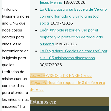
Jesús Merino
13/07/2026
“Infancia
La CEE clausura su Escuela de Verano
Misionera no es
con una llamada a vivir la amistad
una ONG que
social
10/07/2026
hace cosas
León XIV pide rezar en julio por el
bonitas para
respeto y la protección de toda vida
niños, es la
humana
09/07/2026
herramienta de
La Rioja dará “Gracias de corazón” por
la Iglesia para
sus 105 misioneros diocesanos
que los
08/07/2026
territorios de
AVISOS 9 DE ENERO 2022
Anterior
misión cuenten
Hoja Parroquial de 8 de Febrero
Siguiente
con me-dios
de 2022
para atender a
los niños en las
Estamos en:
misiones”, ha