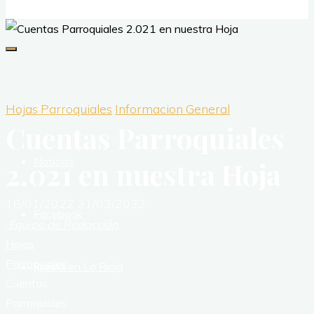
Hojas Parroquiales
Informacion General
Portada
Cuentas Parroquiales
Noticias
2.021 en nuestra Hoja
16/01/2022
31/03/2022
Facebook
Equipo de Redacción
Inicio
Hojas
Parroquiales
Iglesia en La Rioja
Cuentas
Parroquiales