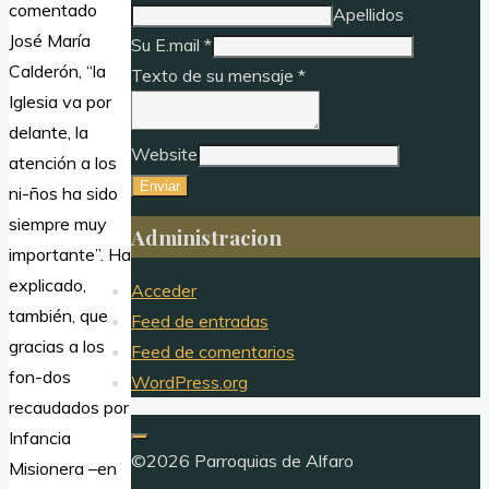
comentado
Apellidos
José María
Su E.mail
*
Calderón, “la
Texto de su mensaje
*
Iglesia va por
delante, la
Website
atención a los
Enviar
ni-ños ha sido
siempre muy
Administracion
importante”. Ha
explicado,
Acceder
también, que
Feed de entradas
gracias a los
Feed de comentarios
fon-dos
WordPress.org
recaudados por
Infancia
©2026 Parroquias de Alfaro
Misionera –en