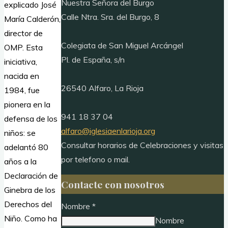
Nuestra Señora del Burgo
explicado José
Calle Ntra. Sra. del Burgo, 8
María Calderón,
director de
Colegiata de San Miguel Arcángel
OMP. Esta
Pl. de España, s/n
iniciativa,
nacida en
26540 Alfaro, La Rioja
1984, fue
pionera en la
941 18 37 04
defensa de los
alfaro@iglesiaenlarioja.org
niños: se
Consultar horarios de Celebraciones y visitas
adelantó 80
por telefono o mail.
años a la
Declaración de
Contacte con nosotros
Ginebra de los
Derechos del
Nombre
*
Niño. Como ha
Nombre