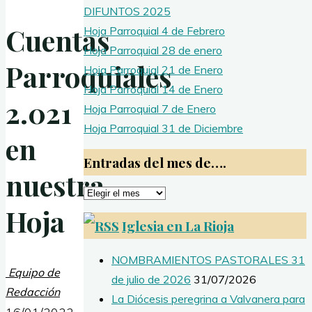
DIFUNTOS 2025
Cuentas
Hoja Parroquial 4 de Febrero
Hoja Parroquial 28 de enero
Parroquiales
Hoja Parroquial 21 de Enero
Hoja Parroquial 14 de Enero
2.021
Hoja Parroquial 7 de Enero
Hoja Parroquial 31 de Diciembre
en
Entradas del mes de….
nuestra
Entradas
Hoja
del
Iglesia en La Rioja
mes
de….
NOMBRAMIENTOS PASTORALES 31
Equipo de
de julio de 2026
31/07/2026
Redacción
La Diócesis peregrina a Valvanera para