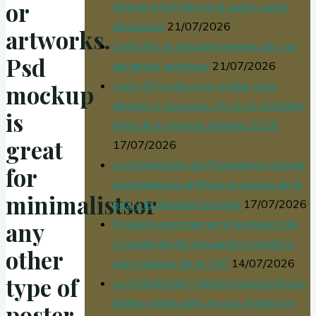
or
ofrecer a la Patrona el nuevo curso
diocesano
21/07/2026
artworks.
León XIV: el desarme genera paz, no
Psd
las armas atómicas
21/07/2026
León XIV invita a no olvidar a los
mockup
abuelos y mayores: «Yo no te olvidaré»,
is
lema de la Jornada Mundial 2026
great
17/07/2026
La Declaración de Roma llama a poner
for
la inteligencia artificial al servicio de la
minimalistsor
paz y la dignidad humana
17/07/2026
any
El obispo participa en el Santuario de
Covadonga del encuentro formativo
other
para obispos de la CEE
14/07/2026
type of
La Catedral de Calahorra presenta sus
biblias medievales en una charla con
poster.