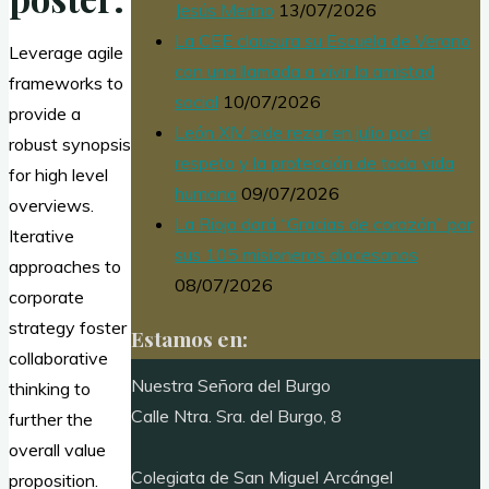
Jesús Merino
13/07/2026
La CEE clausura su Escuela de Verano
Leverage agile
con una llamada a vivir la amistad
frameworks to
social
10/07/2026
provide a
León XIV pide rezar en julio por el
robust synopsis
respeto y la protección de toda vida
for high level
humana
09/07/2026
overviews.
La Rioja dará “Gracias de corazón” por
Iterative
sus 105 misioneros diocesanos
approaches to
08/07/2026
corporate
strategy foster
Estamos en:
collaborative
Nuestra Señora del Burgo
thinking to
Calle Ntra. Sra. del Burgo, 8
further the
overall value
Colegiata de San Miguel Arcángel
proposition.