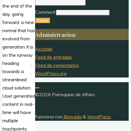
the end of the
Comment
day, going
Enviar
forward, a new
normal that has
Administracion
evolved from
generation X is
Acceder
on the runway
Feed de entradas
heading
Feed de comentarios
towards a
WordPress.org
streamlined
cloud solution.
©2026 Parroquias de Alfaro
User generated
content in real-
time will have
Funciona con
Bravada
&
WordPress
.
multiple
touchpoints.