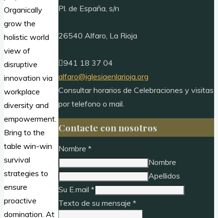
Pl. de España, s/n
Organically
grow the
26540 Alfaro, La Rioja
holistic world
view of
941 18 37 04
disruptive
alfaro@iglesiaenlarioja.org
innovation via
Consultar horarios de Celebraciones y visitas
workplace
por telefono o mail.
diversity and
empowerment.
Contacte con nosotros
Bring to the
table win-win
Nombre
*
survival
Nombre
strategies to
Apellidos
ensure
Su E.mail
*
proactive
Texto de su mensaje
*
domination. At