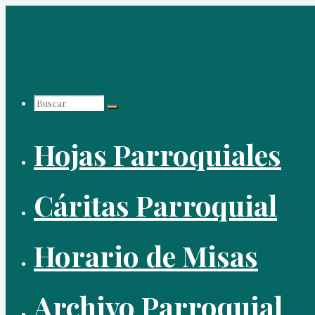
Saltar
al
contenido
Buscar:
Hojas Parroquiales
Cáritas Parroquial
Horario de Misas
Archivo Parroquial